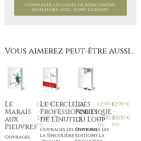
Consulter les dates de rencontre-
signature avec Tony Durand
Vous aimerez peut-être aussi…
Le
Le Cercle des
La
12,99
€
12,99
€
12,99
€
Marais
Professionnels
Politique
–
–
–
24,00
€
24,00
24,00
€
€
aux
de l’Inutile
du Loup
Pieuvres
TTC
TTC
TTC
Ouvrages Les éditions
Ouvrages Les
La Singulière
éditions La
Ouvrages