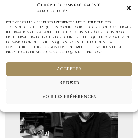
Gérer le consentement
un charme. Une joyeuse balade. Entre les branches et
aux cookies
les mots.
Tony Durand signe ici un livre de prose dans la lignée
Pour offrir les meilleures expériences, nous utilisons des
de
Devenir chevreuil
, un récit court paru précédemment
technologies telles que les cookies pour stocker et/ou accéder aux
chez Rue de l’échiquier, dans la collection le Don des
informations des appareils. Le fait de consentir à ces technologies
nous permettra de traiter des données telles que le comportement
nues.
de navigation ou les ID uniques sur ce site. Le fait de ne pas
consentir ou de retirer son consentement peut avoir un effet
négatif sur certaines caractéristiques et fonctions.
Parcourir un extrait
Accepter
Refuser
Voir les préférences