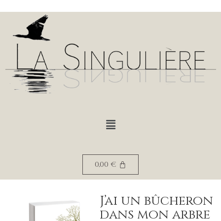
0,00
€
J’ai un bûcheron
dans mon arbre