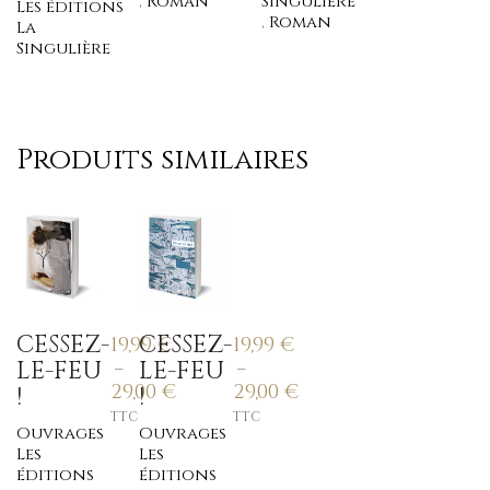
,
Roman
Singulière
Les éditions
,
Roman
La
Singulière
Produits similaires
CESSEZ-
CESSEZ-
19,99
€
19,99
€
LE-FEU
LE-FEU
–
–
29,00
€
29,00
€
!
!
TTC
TTC
Ouvrages
Ouvrages
Les
Les
éditions
éditions